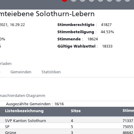
Amteiebene Solothurn-Lebern
2021, 16:29:22
Stimmberechtigte
:
41827
Stimmbeteiligung
:
44.53%
00%
Stimmende
:
18624
6
Gültige Wahlzettel
:
18333
erladen
e
Gemeinden
Statistiken
naschierdaten-Diagramm
0% Ausgezählte Gemeinden : 16/16
Stim
Listenbezeichnung
Sitze
SVP Kanton Solothurn
4
71337
SP
5
75055
Grüne
3
46642