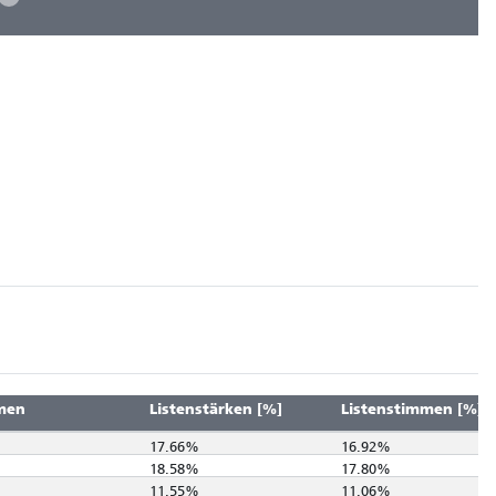
men
Listenstärken [%]
Listenstimmen [%]
17.66%
16.92%
18.58%
17.80%
11.55%
11.06%