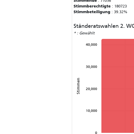
Stimmende
:
71056
Stimmberechtigte
:
180723
Stimmbeteiligung
:
39.32%
Ständeratswahlen 2. W
* : Gewählt
40,000
30,000
Stimmen
20,000
10,000
0