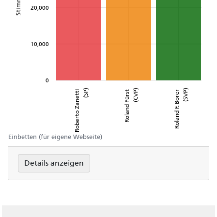
Stimmen
20,000
10,000
0
Roberto Zanetti
(SP)
Roland Fürst
(CVP)
Roland F. Borer
(SVP)
Einbetten (für eigene Webseite)
Details anzeigen